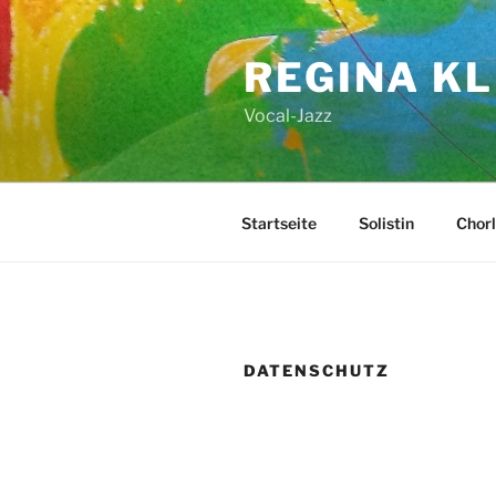
Zum
Inhalt
REGINA KL
springen
Vocal-Jazz
Startseite
Solistin
Chorl
DATENSCHUTZ