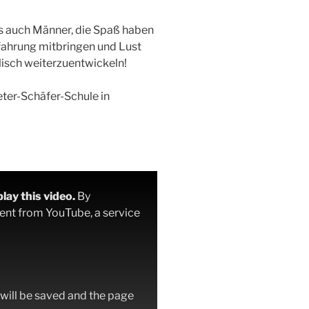
s auch Männer, die Spaß haben
fahrung mitbringen und Lust
lisch weiterzuentwickeln!
ter-Schäfer-Schule in
lay this video.
By
ent from YouTube, a service
e will be saved and the page