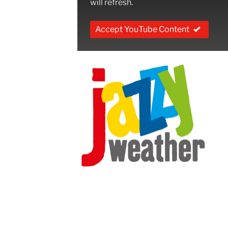
will refresh.
Accept YouTube Content