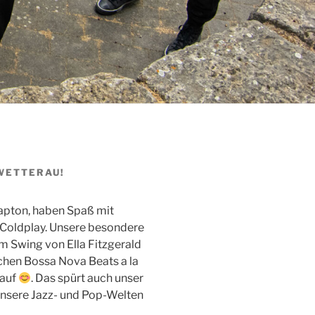
 WETTERAU!
lapton, haben Spaß mit
 Coldplay. Unsere besondere
em Swing von Ella Fitzgerald
chen Bossa Nova Beats a la
 auf
. Das spürt auch unser
unsere Jazz- und Pop-Welten